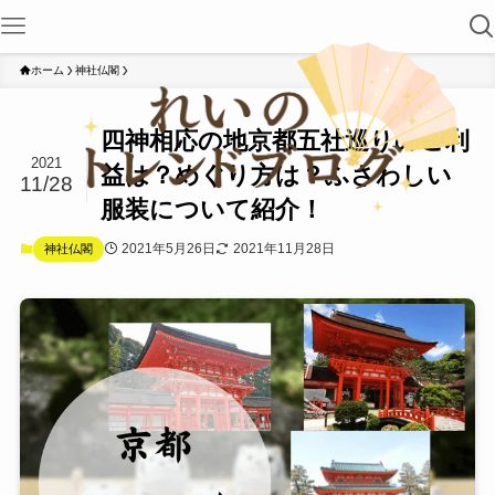
ホーム
神社仏閣
四神相応の地京都五社巡りのご利
2021
益は？めぐり方は？ふさわしい
11/28
服装について紹介！
2021年5月26日
2021年11月28日
神社仏閣