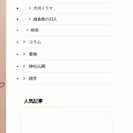
大河ドラマ
鎌倉殿の13人
映画
コラム
着物
神社仏閣
雑学
人気記事