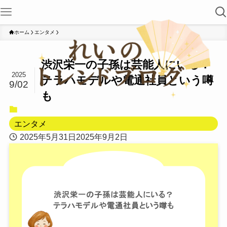
ホーム
エンタメ
渋沢栄一の子孫は芸能人にいる？
2025
テラハモデルや電通社員という噂
9/02
も
エンタメ
2025年5月31日
2025年9月2日