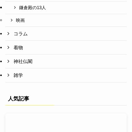
鎌倉殿の13人
映画
コラム
着物
神社仏閣
雑学
人気記事