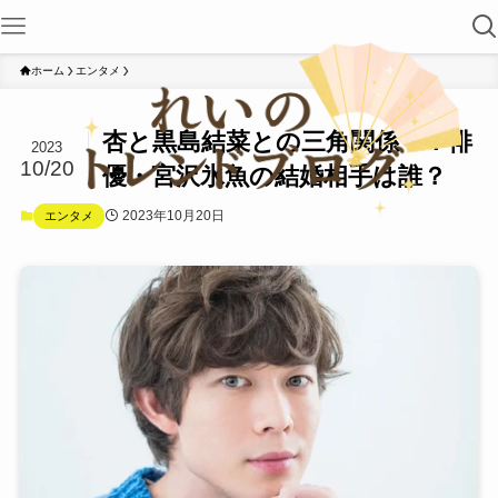
ホーム
エンタメ
杏と黒島結菜との三角関係？！俳
2023
10/20
優・宮沢氷魚の結婚相手は誰？
2023年10月20日
エンタメ