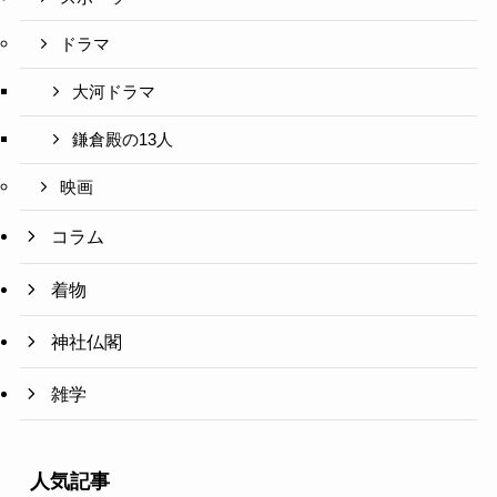
ドラマ
大河ドラマ
鎌倉殿の13人
映画
コラム
着物
神社仏閣
雑学
人気記事