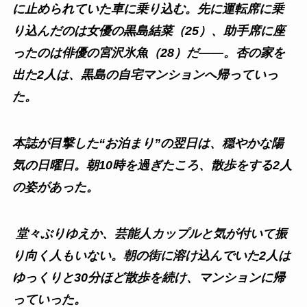
に止められていた車に乗り込む。先に運転席に乗
り込んだのは女優の黒島結菜（25）、助手席に座
ったのは俳優の宮沢氷魚（28）だ――。杏の家を
出た2人は、黒島の自宅マンションへ帰っていっ
た。
本誌が目撃した“お泊まり”の翌日は、穏やかな陽
気の日曜日。朝10時を過ぎたころ、散歩をする2人
の姿があった。
堂々ぶりゆえか、芸能人カップルと気が付いて振
り向く人もいない。朝の街に溶け込んでいた2人は
ゆっくりと30分ほど散歩を続け、マンションに帰
っていった。