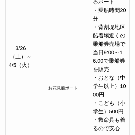
るボート
・乗船時間20
分
・背割堤地区
船着場近くの
乗船券売場で
3/26
当日9:00～1
（土）～
6:00で乗船券
4/5（火）
を販売
・おとな（中
学生以上）10
お花見船ボート
00円
・こども（小
学生）500円
・救命具も着
るので安心