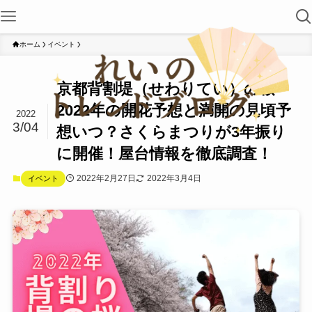
ホーム
イベント
京都背割堤（せわりてい）の桜
2022年の開花予想と満開の見頃予
2022
3/04
想いつ？さくらまつりが3年振り
に開催！屋台情報を徹底調査！
2022年2月27日
2022年3月4日
イベント