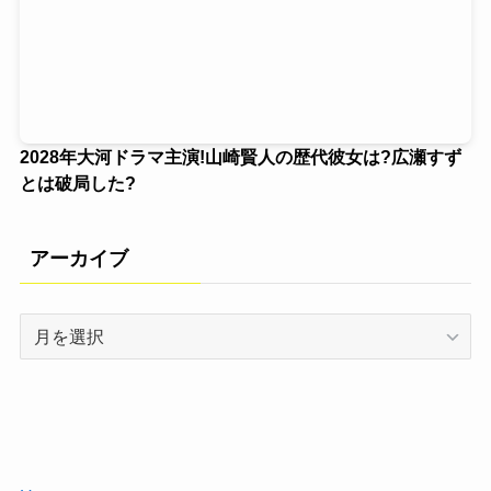
2028年大河ドラマ主演!山崎賢人の歴代彼女は?広瀬すず
とは破局した?
アーカイブ
ア
ー
カ
イ
ブ