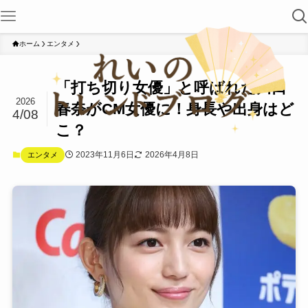
ホーム
エンタメ
「打ち切り女優」と呼ばれた川口
2026
春奈がCM女優に！身長や出身はど
4/08
こ？
2023年11月6日
2026年4月8日
エンタメ