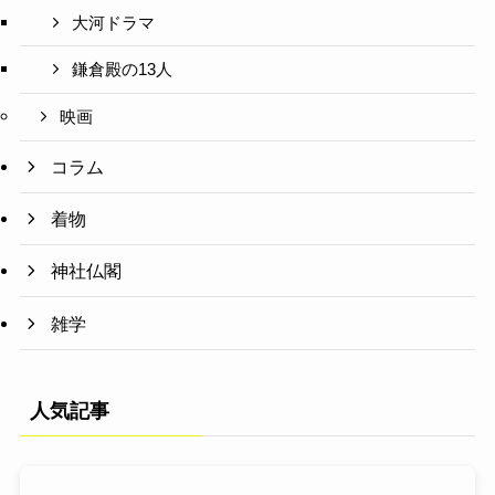
大河ドラマ
鎌倉殿の13人
映画
コラム
着物
神社仏閣
雑学
人気記事