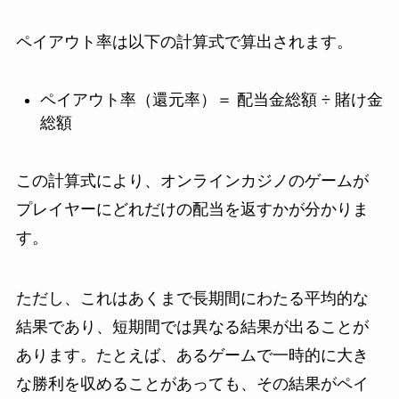
ペイアウト率は以下の計算式で算出されます。
ペイアウト率（還元率）＝ 配当金総額 ÷ 賭け金
総額
この計算式により、オンラインカジノのゲームが
プレイヤーにどれだけの配当を返すかが分かりま
す。
ただし、これはあくまで長期間にわたる平均的な
結果であり、短期間では異なる結果が出ることが
あります。たとえば、あるゲームで一時的に大き
な勝利を収めることがあっても、その結果がペイ