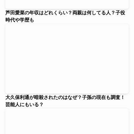
芦田愛菜の年収はどれくらい？両親は何してる人？子役
時代や学歴も
大久保利通が暗殺されたのはなぜ？子孫の現在も調査！
芸能人にもいる？