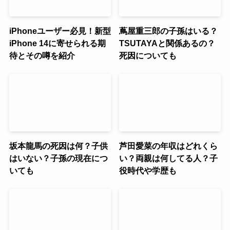
iPhoneユーザー必見！新型
蔦屋重三郎の子孫はいる？
iPhone 14に寄せられる期
TSUTAYAと関係あるの？
待とその噂を紹介
死因についても
坂本龍馬の死因は何？子供
芦田愛菜の年収はどれくら
はいない？子孫の現在につ
い？両親は何してる人？子
いても
役時代や学歴も