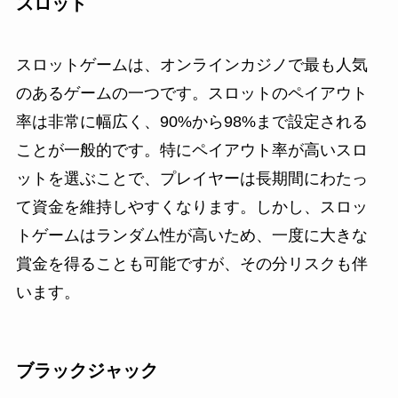
スロット
スロットゲームは、オンラインカジノで最も人気
のあるゲームの一つです。スロットのペイアウト
率は非常に幅広く、90%から98%まで設定される
ことが一般的です。特にペイアウト率が高いスロ
ットを選ぶことで、プレイヤーは長期間にわたっ
て資金を維持しやすくなります。しかし、スロッ
トゲームはランダム性が高いため、一度に大きな
賞金を得ることも可能ですが、その分リスクも伴
います。
ブラックジャック