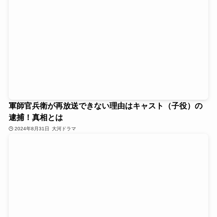
軍師官兵衛が再放送できない理由はキャスト（子役）の
逮捕！真相とは
2024年8月31日
大河ドラマ