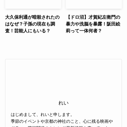
大久保利通が暗殺されたの
【ドロ沼】才賀紀左衛門の
はなぜ？子孫の現在も調
暴力や洗脳を暴露！阪田絵
査！芸能人にもいる？
莉って一体何者？
れい
はじめまして、れいと申します。
季節のイベントや京都の神社のこと、心に残る映画や