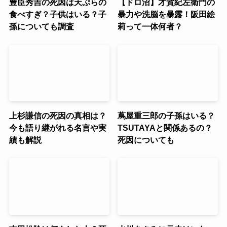
豊臣秀吉の死因は天ぷらの
【ドロ沼】才賀紀左衛門の
食べすぎ？子供はいる？子
暴力や洗脳を暴露！阪田絵
孫についても調査
莉って一体何者？
上杉謙信の死因の真相は？
蔦屋重三郎の子孫はいる？
今も語り継がれる名言や実
TSUTAYAと関係あるの？
績も解説
死因についても