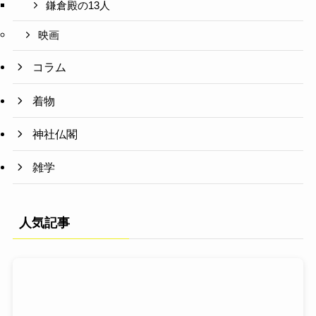
鎌倉殿の13人
映画
コラム
着物
神社仏閣
雑学
人気記事