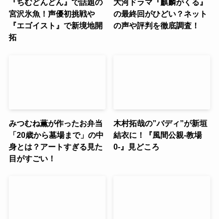
『ちむどんどん』で話題の
大河ドラマ『麒麟がくる』
宮沢氷魚！声優初挑戦や
の最終回がひどい？ネット
『エゴイスト』で新境地開
の声や評判を徹底調査！
拓
みつむね薫が作ったお弁当
木村拓哉の”バディ”が新垣
「20歳から墓場まで」の中
結衣に！『風間公親-教場
身とは？アートすぎる見た
0-』見どころ
目がすごい！