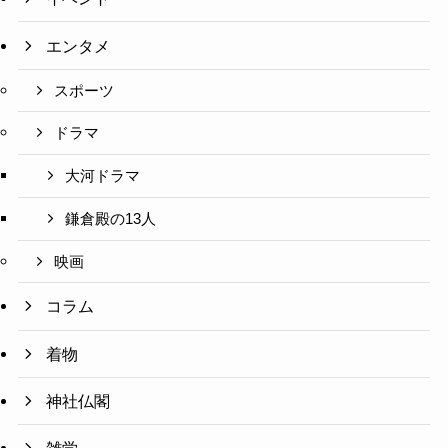
エンタメ
スポーツ
ドラマ
大河ドラマ
鎌倉殿の13人
映画
コラム
着物
神社仏閣