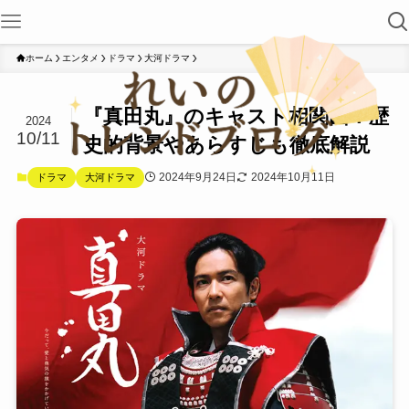
ホーム
エンタメ
ドラマ
大河ドラマ
『真田丸』のキャスト相関図！歴
2024
10/11
史的背景やあらすじも徹底解説
2024年9月24日
2024年10月11日
ドラマ
大河ドラマ