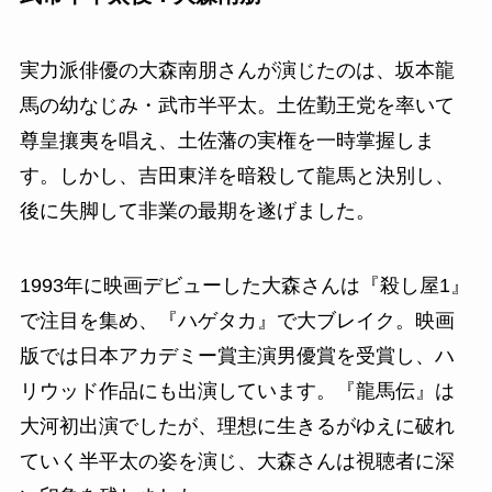
実力派俳優の大森南朋さんが演じたのは、坂本龍
馬の幼なじみ・武市半平太。土佐勤王党を率いて
尊皇攘夷を唱え、土佐藩の実権を一時掌握しま
す。しかし、吉田東洋を暗殺して龍馬と決別し、
後に失脚して非業の最期を遂げました。
1993年に映画デビューした大森さんは『殺し屋1』
で注目を集め、『ハゲタカ』で大ブレイク。映画
版では日本アカデミー賞主演男優賞を受賞し、ハ
リウッド作品にも出演しています。『龍馬伝』は
大河初出演でしたが、理想に生きるがゆえに破れ
ていく半平太の姿を演じ、大森さんは視聴者に深