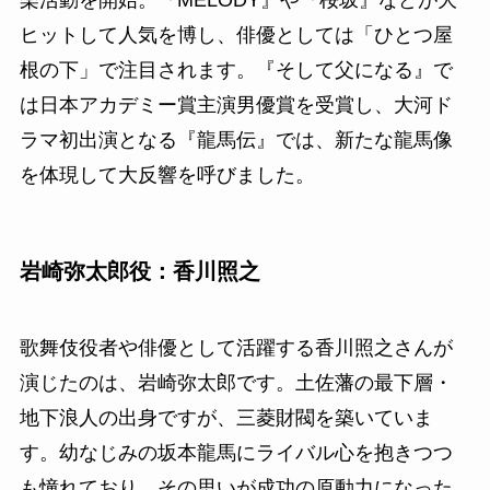
楽活動を開始。『MELODY』や『桜坂』などが大
ヒットして人気を博し、俳優としては「ひとつ屋
根の下」で注目されます。『そして父になる』で
は日本アカデミー賞主演男優賞を受賞し、大河ド
ラマ初出演となる『龍馬伝』では、新たな龍馬像
を体現して大反響を呼びました。
岩崎弥太郎役：香川照之
歌舞伎役者や俳優として活躍する香川照之さんが
演じたのは、岩崎弥太郎です。土佐藩の最下層・
地下浪人の出身ですが、三菱財閥を築いていま
す。幼なじみの坂本龍馬にライバル心を抱きつつ
も憧れており、その思いが成功の原動力になった